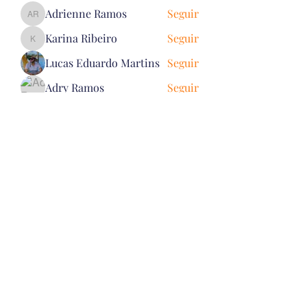
Adrienne Ramos
Seguir
Adrienne Ramos
Karina Ribeiro
Seguir
Karina Ribeiro
Lucas Eduardo Martins
Seguir
Adry Ramos
Seguir
Vanessa Silva
Seguir
Vanessa Silva
Ver todos os Voluntários (82)
Quero receber informações da
Ong Solidariedade e Paz