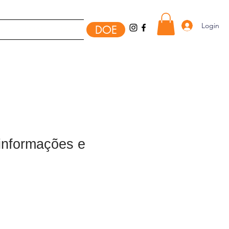
Login
DOE
MO AJUDAR
Mais
 informações e