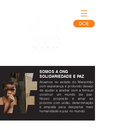
DOE
SOMOS A ONG
SOLIDARIEDADE E PAZ
Atuamos no estado do Maranhão
com esperança e profundo desejo
de ajudar a acabar com a fome,al
construir um mundo de paz.
Nosso propósito é amar ao
próximo com união, determinação
e empatia para despertar mais
humanidade e paz no mundo.