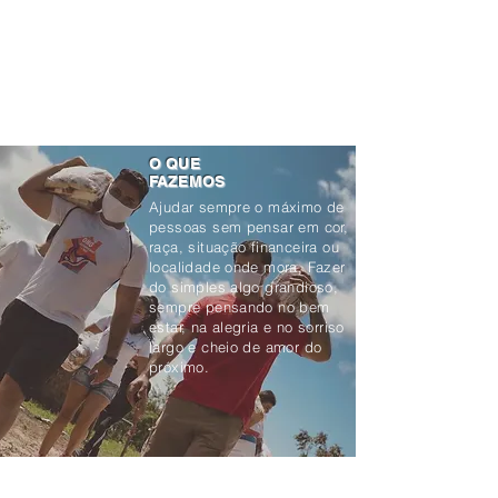
2. Sempre realizar com carinho e atenção todas
as ações;
3. Cuidar com muito amor todos os envolvidos
nas ações sociais;
4. Receber sempre com muita atenção todos os
voluntários.
O QUE
FAZEMOS
Ajudar sempre o máximo de
pessoas sem pensar em cor,
raça, situação financeira ou
localidade onde mora. Fazer
do simples algo grandioso,
sempre pensando no bem
estar, na alegria e no sorriso
largo e cheio de amor do
próximo.