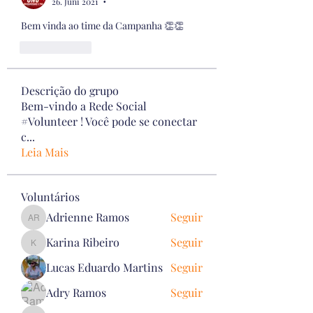
26. Juni 2021
•
Bem vinda ao time da Campanha 👏👏
Gefällt mir
Descrição do grupo
Bem-vindo a Rede Social
#Volunteer ! Você pode se conectar
c
...
Leia Mais
Voluntários
Adrienne Ramos
Seguir
Adrienne Ramos
Karina Ribeiro
Seguir
Karina Ribeiro
Lucas Eduardo Martins
Seguir
Adry Ramos
Seguir