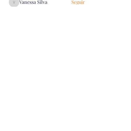
Vanessa Silva
Seguir
Vanessa Silva
Ver todos os Voluntários (82)
Quero receber informações da
Ong Solidariedade e Paz
Enviar
Rua Segunda Travessa São José, 59A