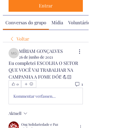
Entrar
Conversas do grupo
Mídia
Voluntários
Voltar
MÍRIAM GONÇALVES
MÍRIAM GONÇALVES
26 de junho de 2021
Eu completei ESCOLHA O SETOR 
QUE VOCÊ VAI TRABALHAR NA 
CAMPANHA A FOME DÓI! 💪🏻
1
0
Kommentar verfassen...
Aktuell
Ong Solidariedade e Paz