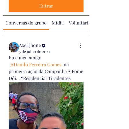
Entrar
Conversas do grupo
Mídia
Voluntários
Axel Jhone
5 de julho de 2021
Eu e meu amigo 
@Danilo Ferreira Gomes
 na 
primeira ação da Campanha A Fome 
Dói. 📍Residencial Tiradentes