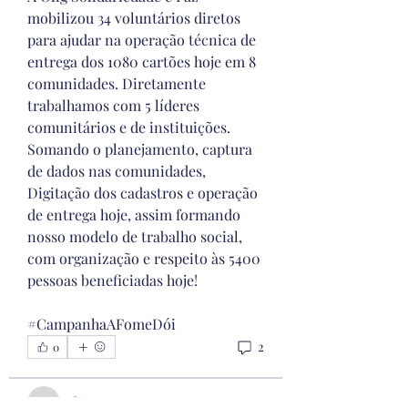
mobilizou 34 voluntários diretos 
para ajudar na operação técnica de 
entrega dos 1080 cartões hoje em 8 
comunidades. Diretamente 
trabalhamos com 5 líderes 
comunitários e de instituições. 
Somando o planejamento, captura 
de dados nas comunidades, 
Digitação dos cadastros e operação 
de entrega hoje, assim formando 
nosso modelo de trabalho social, 
Descrição do grupo
Bem-vindo a Rede Social
com organização e respeito às 5400 
#Volunteer ! Você pode se conectar
pessoas beneficiadas hoje!
c
...
Leia Mais
#CampanhaAFomeDói
2
0
Voluntários
Adrienne Ramos
Seguir
Axel Jhone